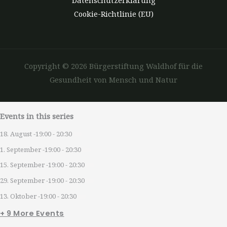
Datenschutzerklärung
Cookie-Richtlinie (EU)
Copyright © 2026 Bürgerstiftung Waldhof für die
Gesundheit von Mensch und Natur
Events in this series
18. August -19:00
-
20:30
1. September -19:00
-
20:30
15. September -19:00
-
20:30
29. September -19:00
-
20:30
13. Oktober -19:00
-
20:30
+ 9 More Events