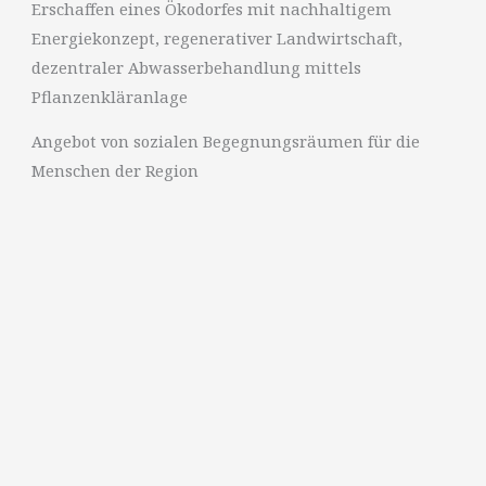
Erschaffen eines Ökodorfes mit nachhaltigem
Energiekonzept, regenerativer Landwirtschaft,
dezentraler Abwasserbehandlung mittels
Pflanzenkläranlage
Angebot von sozialen Begegnungsräumen für die
Menschen der Region
Gemeinsam gestalten!
Den historischen Ort Waldhof zu erhalten ist
mehr als eine Aufgabe – es ist ein begeisterndes
Gemeinschaftserlebnis!
Hier kannst du unmittelbar spüren, wie deine
Ideen und dein Engagement Wirklichkeit