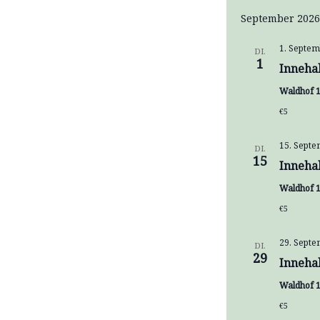
September 2026
1. Septem
DI.
1
Inneha
Waldhof 1
€5
15. Septe
DI.
15
Inneha
Waldhof 1
€5
29. Septe
DI.
29
Inneha
Waldhof 1
€5