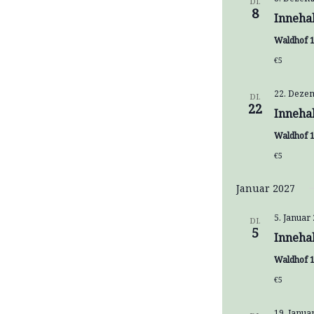
DI.
8
Inneha
Waldhof 1
€5
22. Dezem
DI.
22
Inneha
Waldhof 1
€5
Januar 2027
5. Januar
DI.
5
Inneha
Waldhof 1
€5
19. Janua