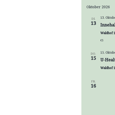
Oktober 2026
13. Oktob
DI.
13
Inneha
Waldhof 1
€5
15. Oktob
DO.
15
U-Heal
Waldhof 1
FR.
16