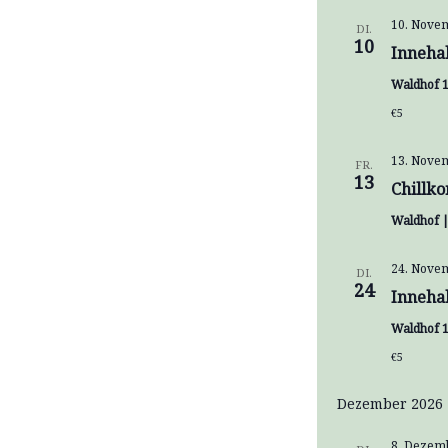
10. Novem
DI.
10
Inneha
Waldhof 1
€5
13. Novem
FR.
13
Chillk
Waldhof 
24. Novem
DI.
24
Inneha
Waldhof 1
€5
Dezember 2026
8. Dezemb