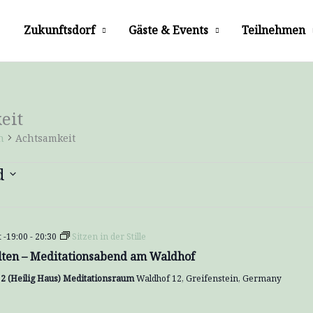
Zukunftsdorf
Gäste & Events
Teilnehmen
eit
n
Achtsamkeit
d
en
 -19:00
-
20:30
Sitzen in der Stille
lten – Meditationsabend am Waldhof
2 (Heilig Haus) Meditationsraum
Waldhof 12, Greifenstein, Germany