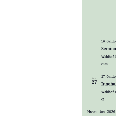
16. Oktob
Semina
Waldhof 
€300
27. Oktob
DI.
27
Inneha
Waldhof 1
€5
November 2026