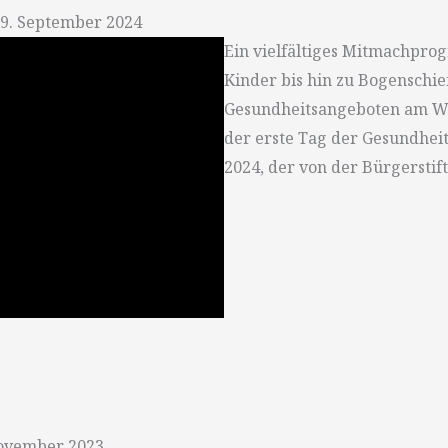
29. September 2024
Ein vielfältiges Mitmachprog
Kinder bis hin zu Bogenschi
Gesundheitsangeboten am Wa
der erste Tag der Gesundhe
2024, der von der Bürgerstif
November 2023