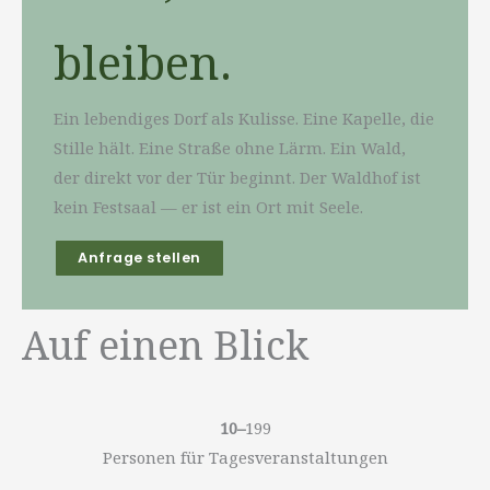
bleiben.
Ein lebendiges Dorf als Kulisse. Eine Kapelle, die
Stille hält. Eine Straße ohne Lärm. Ein Wald,
der direkt vor der Tür beginnt. Der Waldhof ist
kein Festsaal — er ist ein Ort mit Seele.
Anfrage stellen
Auf einen Blick
10–
199
Personen für Tagesveranstaltungen