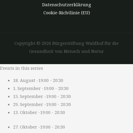
Datenschutzerklärung
Cookie-Richtlinie (EU)
Copyright © 2026 Bürgerstiftung Waldhof für die
Gesundheit von Mensch und Natur
Events in this series
18. August -19:00
-
20:30
1. September -19:00
-
20:30
15. September -19:00
-
20:30
29. September -19:00
-
20:30
13. Oktober -19:00
-
20:30
27. Oktober -19:00
-
20:30