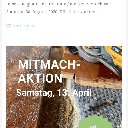
unsere Region! Save the Date / merken Sie sich vor:
Sonntag, 30. August 2026! Rückblick auf den
Tag
Weiterlesen »
der
Gesundheit
2026
–
Save
the
Date!