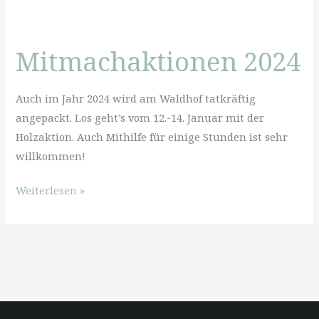
bis
17.
Mitmachaktionen 2024
Februar
2024
Auch im Jahr 2024 wird am Waldhof tatkräftig
angepackt. Los geht’s vom 12.-14. Januar mit der
Holzaktion. Auch Mithilfe für einige Stunden ist sehr
willkommen!
Mitmachaktionen
Weiterlesen »
2024