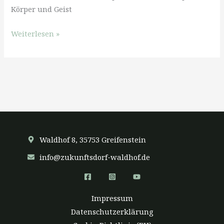
Körper und Geist
Am
Weiterlesen »
30.
August
ist
Tag
der
Gesundheit!
–
Waldhof 8, 35753 Greifenstein
und
hier
info@zukunftsdorf-waldhof.de
ist
das
Programm
Impressum
Datenschutzerklärung