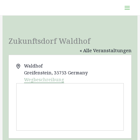
Zum
Inhalt
springen
Zukunftsdorf Waldhof
« Alle Veranstaltungen
Adresse
Waldhof
Greifenstein
,
35753
Germany
Wegbeschreibung