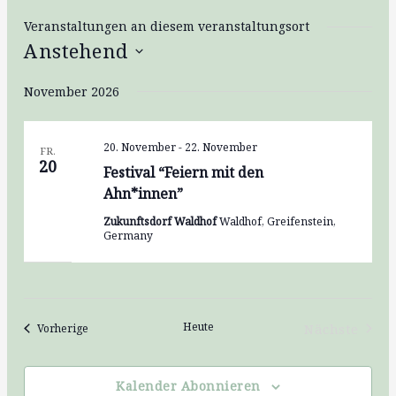
Veranstaltungen an diesem veranstaltungsort
Anstehend
Datum
November 2026
wählen.
20. November
-
22. November
FR.
20
Festival “Feiern mit den
Ahn*innen”
Zukunftsdorf Waldhof
Waldhof, Greifenstein,
Germany
Heute
Veranstaltungen
Nächste
Vorherige
Veransta
Kalender Abonnieren