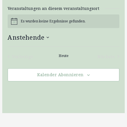
Veranstaltungen an diesem veranstaltungsort
Es wurden keine Ergebnisse gefunden.
Hinweis
Anstehende
Datum
wählen.
Heute
Vorherige
Nächste
Veranstaltungen
Veransta
Kalender Abonnieren