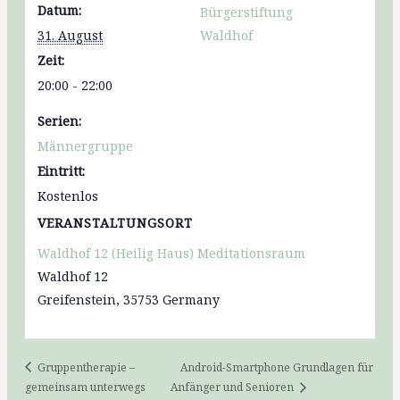
Datum:
Bürgerstiftung
31. August
Waldhof
Zeit:
20:00 - 22:00
Serien:
Männergruppe
Eintritt:
Kostenlos
VERANSTALTUNGSORT
Waldhof 12 (Heilig Haus) Meditationsraum
Waldhof 12
Greifenstein
,
35753
Germany
Gruppentherapie –
Android-Smartphone Grundlagen für
gemeinsam unterwegs
Anfänger und Senioren