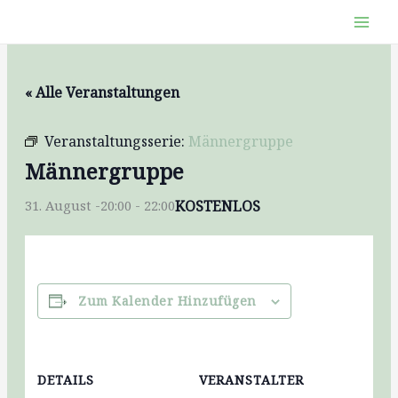
Zum
Inhalt
springen
« Alle Veranstaltungen
Veranstaltungsserie:
Männergruppe
Männergruppe
KOSTENLOS
31. August -20:00
-
22:00
Zum Kalender Hinzufügen
DETAILS
VERANSTALTER