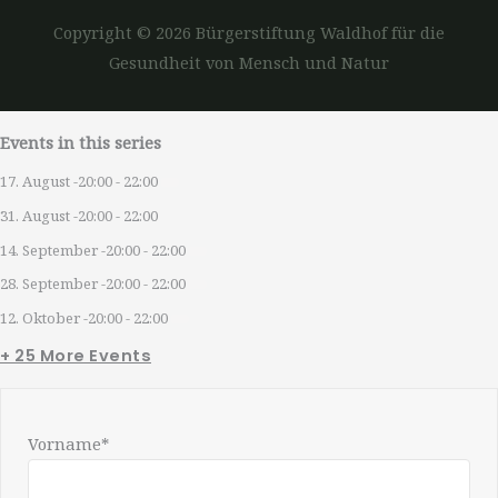
Copyright © 2026 Bürgerstiftung Waldhof für die
Gesundheit von Mensch und Natur
Events in this series
17. August -20:00
-
22:00
31. August -20:00
-
22:00
14. September -20:00
-
22:00
28. September -20:00
-
22:00
12. Oktober -20:00
-
22:00
+ 25 More Events
Vorname*