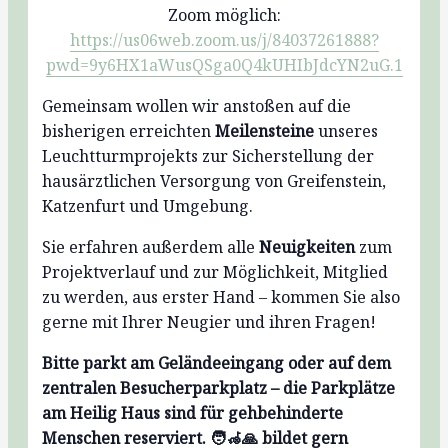
Zoom möglich:
https://us06web.zoom.us/j/84037261888?
pwd=9y6HX1aWusQSga0Q4kUHIbJdcYN2uG.1
Gemeinsam wollen wir anstoßen auf die
bisherigen erreichten
Meilensteine
unseres
Leuchtturmprojekts zur Sicherstellung der
hausärztlichen Versorgung von Greifenstein,
Katzenfurt und Umgebung.
Sie erfahren außerdem alle
Neuigkeiten
zum
Projektverlauf und zur Möglichkeit, Mitglied
zu werden, aus erster Hand – kommen Sie also
gerne mit Ihrer Neugier und ihren Fragen!
Bitte parkt am Geländeeingang oder auf dem
zentralen Besucherparkplatz – die Parkplätze
am Heilig Haus sind für gehbehinderte
Menschen reserviert. 🧑‍🦽🙏 bildet gern