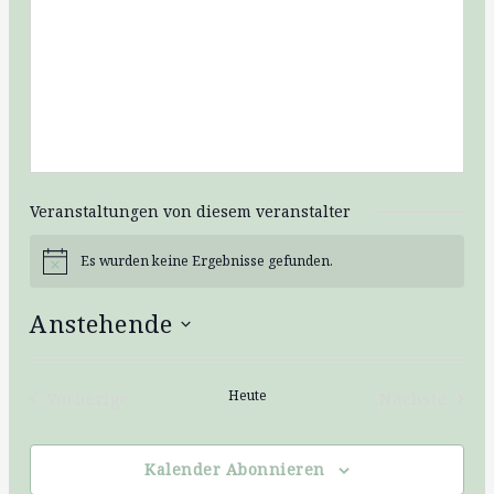
Veranstaltungen von diesem veranstalter
Es wurden keine Ergebnisse gefunden.
Hinweis
Anstehende
Datum
wählen.
Heute
Vorherige
Nächste
Veranstaltungen
Veransta
Kalender Abonnieren