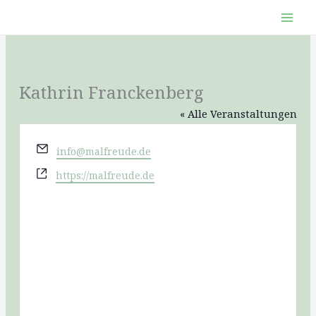
Zum
Inhalt
springen
Kathrin Franckenberg
« Alle Veranstaltungen
Email
info@malfreude.de
Webseite
https://malfreude.de