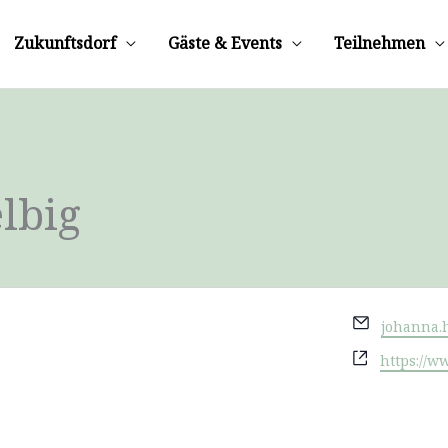
Zukunftsdorf
Gäste & Events
Teilnehmen
lbig
Email
johanna.
Webseite
https://w