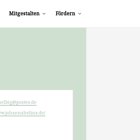
Mitgestalten
Fördern
helbig@posteo.de
ww.johannahelina.de/