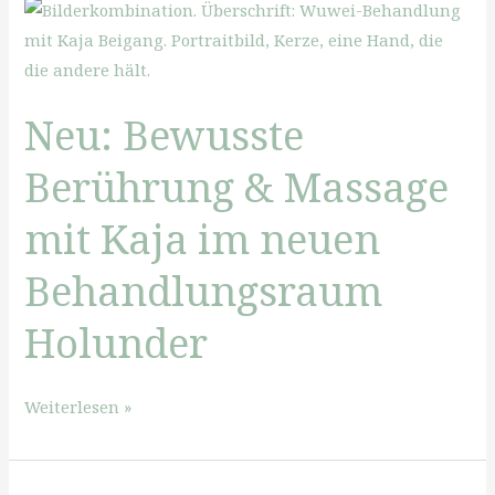
2024
Neu: Bewusste
Berührung & Massage
mit Kaja im neuen
Behandlungsraum
Holunder
Neu:
Weiterlesen »
Bewusste
Berührung