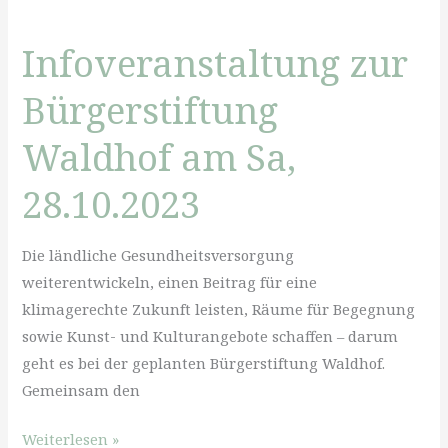
&
Massage
Infoveranstaltung zur
mit
Kaja
Bürgerstiftung
im
neuen
Waldhof am Sa,
Behandlungsraum
28.10.2023
Holunder
Die ländliche Gesundheitsversorgung
weiterentwickeln, einen Beitrag für eine
klimagerechte Zukunft leisten, Räume für Begegnung
sowie Kunst- und Kulturangebote schaffen – darum
geht es bei der geplanten Bürgerstiftung Waldhof.
Gemeinsam den
Infoveranstaltung
Weiterlesen »