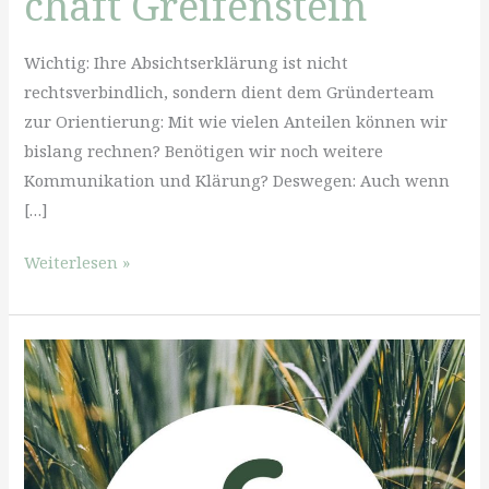
chaft Greifenstein
Wichtig: Ihre Absichtserklärung ist nicht
rechtsverbindlich, sondern dient dem Gründerteam
zur Orientierung: Mit wie vielen Anteilen können wir
bislang rechnen? Benötigen wir noch weitere
Kommunikation und Klärung? Deswegen: Auch wenn
[…]
Absichtserklärung
Weiterlesen »
zur
Beteiligung
an
der
Gesundheitsgenossenschaft
Greifenstein