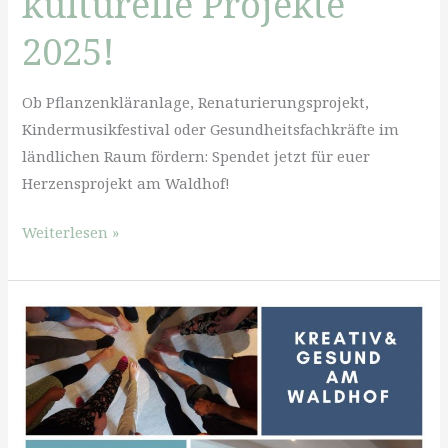
kulturelle Projekte
2025!
Ob Pflanzenkläranlage, Renaturierungsprojekt,
Kindermusikfestival oder Gesundheitsfachkräfte im
ländlichen Raum fördern: Spendet jetzt für euer
Herzensprojekt am Waldhof!
Spendenaktion
Weiterlesen »
für
ökologische,
gesundheitliche
und
kulturelle
Projekte
2025!