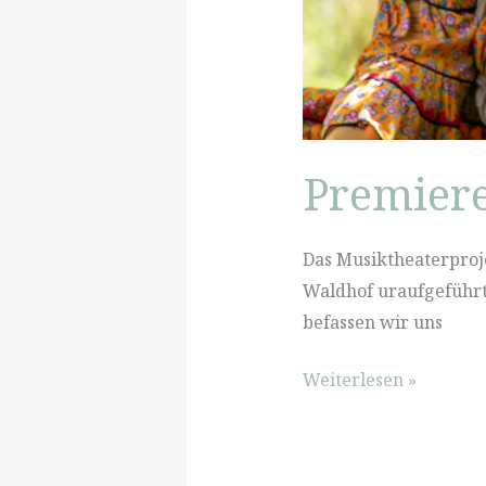
Premiere
Das Musiktheaterproj
Waldhof uraufgeführt
befassen wir uns
Premiere
Weiterlesen »
von
„Prima
Klima“