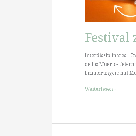
Festival
Interdisziplinäres – I
de los Muertos feiern
Erinnerungen: mit Mus
Festival
Weiterlesen »
zum
Tag
der
Toten
2025