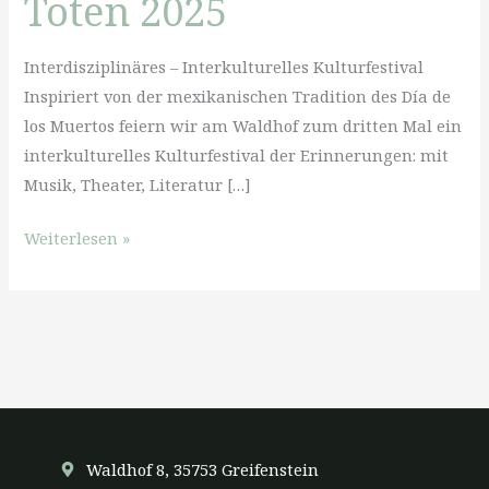
Toten 2025
Interdisziplinäres – Interkulturelles Kulturfestival
Inspiriert von der mexikanischen Tradition des Día de
los Muertos feiern wir am Waldhof zum dritten Mal ein
interkulturelles Kulturfestival der Erinnerungen: mit
Musik, Theater, Literatur […]
Festival
Weiterlesen »
zum
Tag
der
Toten
2025
Waldhof 8, 35753 Greifenstein