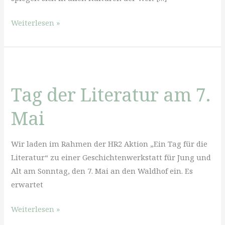
¡Viva!
Weiterlesen »
–
Festival
zum
Tag
Tag der Literatur am 7.
der
Toten
Mai
am
Waldhof!
Wir laden im Rahmen der HR2 Aktion „Ein Tag für die
(3.-5.
Literatur“ zu einer Geschichtenwerkstatt für Jung und
November)
Alt am Sonntag, den 7. Mai an den Waldhof ein. Es
erwartet
Tag
Weiterlesen »
der