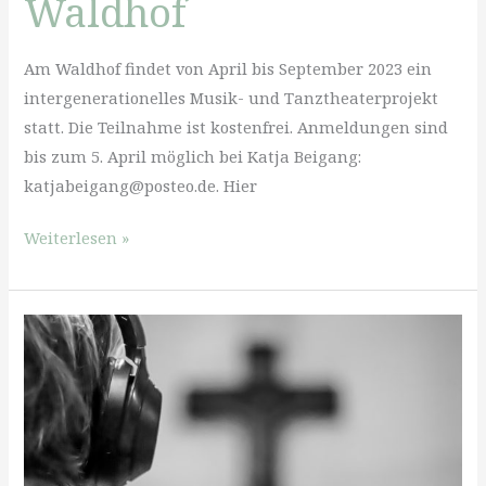
Waldhof
Am Waldhof findet von April bis September 2023 ein
intergenerationelles Musik- und Tanztheaterprojekt
statt. Die Teilnahme ist kostenfrei. Anmeldungen sind
bis zum 5. April möglich bei Katja Beigang:
katjabeigang@posteo.de. Hier
Nature
Weiterlesen »
on
Stage:
Spendenaufruf
für
ein
Kulturprojekt
am
Waldhof