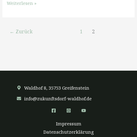
Historischer
Weiterlesen »
Audiowalk
Marienkapelle
←
Zurück
1
2
Waldhof 8, 35753 Greifenstein
info@zukunftsdorf-waldhof.de
Impressum
Datenschutzerklärung