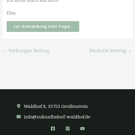
Ich freue mich auf dich!
Elsa
zur Anmeldung zum Yoga…
←
Vorheriger Beitrag
Nächster Beitrag
→
Waldhof 8, 35753 Greifenstein
info@zukunftsdorf-waldhof.de