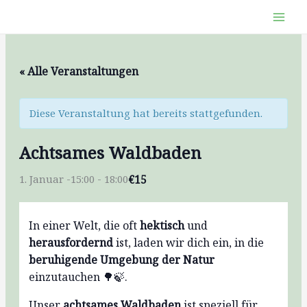
Zum
Inhalt
springen
« Alle Veranstaltungen
Diese Veranstaltung hat bereits stattgefunden.
Achtsames Waldbaden
€15
1. Januar -15:00
-
18:00
In einer Welt, die oft
hektisch
und
herausfordernd
ist, laden wir dich ein, in die
beruhigende Umgebung der Natur
einzutauchen 🌳🍃.
Unser
achtsames Waldbaden
ist speziell für