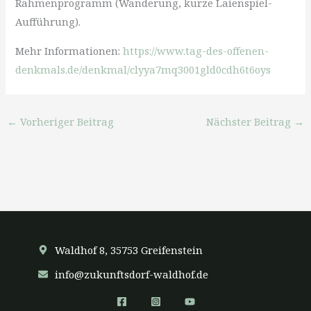
Rahmenprogramm (Wanderung, kurze Laienspiel-
Aufführung).
Mehr Informationen:
https://www.tag-des-offenen-
denkmals.de/denkmal/clyya7mq3001gld0cdh6t6oys
←
Vorheriger Beitrag
Nächster Beitrag
→
Waldhof 8, 35753 Greifenstein
info@zukunftsdorf-waldhof.de