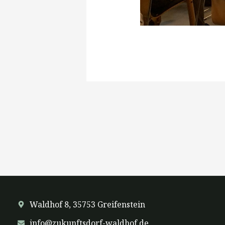
Waldhof 8, 35753 Greifenstein
info@zukunftsdorf-waldhof.de