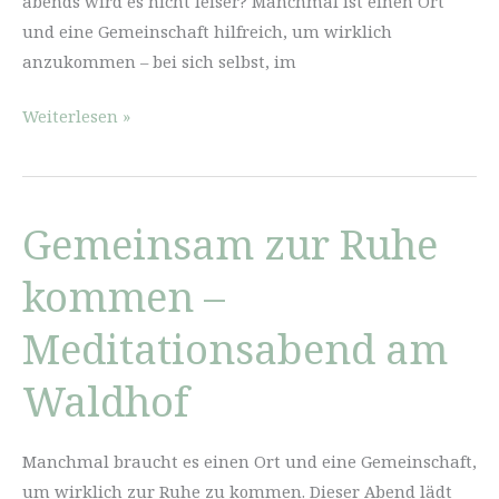
abends wird es nicht leiser? Manchmal ist einen Ort
und eine Gemeinschaft hilfreich, um wirklich
anzukommen – bei sich selbst, im
Innehalten
Weiterlesen »
–
Meditationsabend
am
Gemeinsam zur Ruhe
Waldhof
kommen –
Meditationsabend am
Waldhof
Manchmal braucht es einen Ort und eine Gemeinschaft,
um wirklich zur Ruhe zu kommen. Dieser Abend lädt