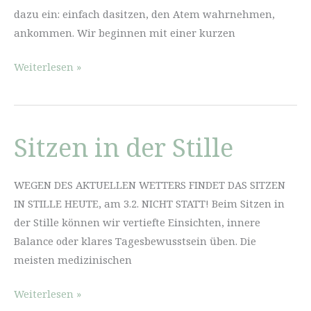
dazu ein: einfach dasitzen, den Atem wahrnehmen,
ankommen. Wir beginnen mit einer kurzen
Gemeinsam
Weiterlesen »
zur
Ruhe
kommen
Sitzen in der Stille
–
Meditationsabend
am
WEGEN DES AKTUELLEN WETTERS FINDET DAS SITZEN
Waldhof
IN STILLE HEUTE, am 3.2. NICHT STATT! Beim Sitzen in
der Stille können wir vertiefte Einsichten, innere
Balance oder klares Tagesbewusstsein üben. Die
meisten medizinischen
Sitzen
Weiterlesen »