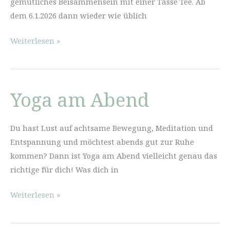
gemütliches Beisammensein mit einer Tasse Tee. Ab
dem 6.1.2026 dann wieder wie üblich
Sitzen
Weiterlesen »
in
der
Stille
Yoga am Abend
Jahresausklang
Du hast Lust auf achtsame Bewegung, Meditation und
Entspannung und möchtest abends gut zur Ruhe
kommen? Dann ist Yoga am Abend vielleicht genau das
richtige für dich! Was dich in
Yoga
Weiterlesen »
am
Abend