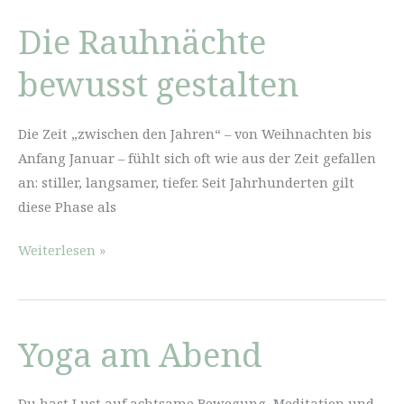
Die Rauhnächte
bewusst gestalten
Die Zeit „zwischen den Jahren“ – von Weihnachten bis
Anfang Januar – fühlt sich oft wie aus der Zeit gefallen
an: stiller, langsamer, tiefer. Seit Jahrhunderten gilt
diese Phase als
Die
Weiterlesen »
Rauhnächte
bewusst
gestalten
Yoga am Abend
Du hast Lust auf achtsame Bewegung, Meditation und