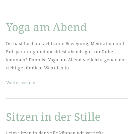
in
der
Stille
Yoga am Abend
Du hast Lust auf achtsame Bewegung, Meditation und
Entspannung und möchtest abends gut zur Ruhe
kommen? Dann ist Yoga am Abend vielleicht genau das
richtige für dich! Was dich in
Yoga
Weiterlesen »
am
Abend
Sitzen in der Stille
Beim Sitzen in der Stille können wir vertiefte