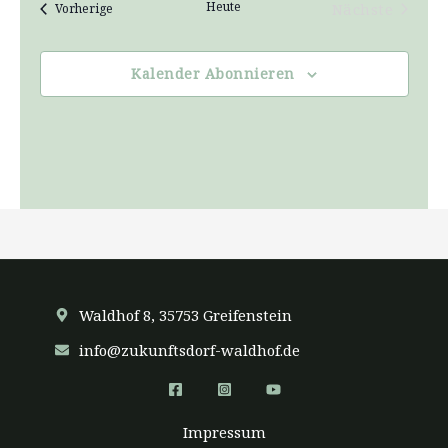
Heute
Veranstaltungen
Nächste
Vorherige
Veranstal
Kalender Abonnieren
Waldhof 8, 35753 Greifenstein
info@zukunftsdorf-waldhof.de
Impressum