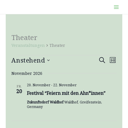
Zum
Inhalt
springen
Theater
Veranstaltungen
Theater
Anstehend
Veranstaltungen
Veranstaltun
Verans
Suche
Liste
Suche
Ansicht
Datum
November 2026
und
Naviga
wählen.
Ansichten,
20. November
-
22. November
FR.
Navigation
20
Festival “Feiern mit den Ahn*innen”
Zukunftsdorf Waldhof
Waldhof, Greifenstein,
Germany